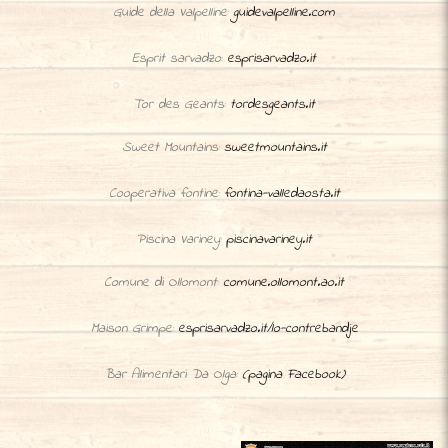
Guide della Valpelline:
guidevalpelline.com
Esprit sarvadzo:
esprisarvadzo.it
Tor des Geants:
tordesgeants.it
Sweet Mountains:
sweetmountains.it
Cooperativa fontine:
fontina-valledaosta.it
Piscina Variney:
piscinavariney.it
Comune di Ollomont:
comune.ollomont.ao.it
Maison Grimpe:
esprisarvadzo.it/lo-contrebandje
Bar Alimentari Da Olga:
(pagina Facebook)