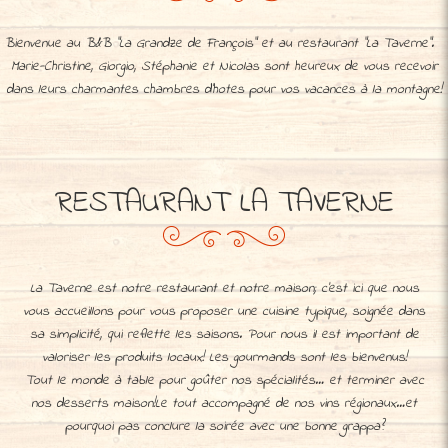
Bienvenue au B&B "La Grandze de François" et au restaurant “La Taverne”.
Marie-Christine, Giorgio, Stéphanie et Nicolas sont heureux de vous recevoir
dans leurs charmantes chambres d'hotes pour vos vacances à la montagne!
RESTAURANT LA TAVERNE
La Taverne est notre restaurant et notre maison; c‘est ici que nous
vous accueillons pour vous proposer une cuisine typique, soignée dans
sa simplicité, qui reflette les saisons. Pour nous il est important de
valoriser les produits locaux! Les gourmands sont les bienvenus!
Tout le monde à table pour goûter nos spécialités… et terminer avec
nos desserts maison!Le tout accompagné de nos vins régionaux…et
pourquoi pas conclure la soirée avec une bonne grappa?