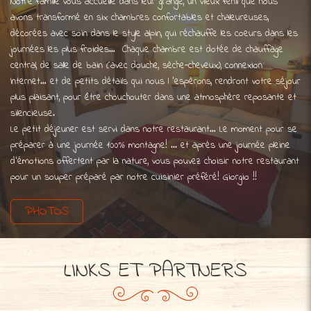
Notre famille vous accueille dans leur grange, un vieux fenil que nous
avons transformé en six chambres confortables et chaleureuses,
décorées avec soin dans le style alpin, qui réchauffe les coeurs dans les
journées les plus froides… Chaque chambre est dotée de chauffage
central, de salle de bain (avec douche, sèche-cheveux), connexion
Internet… et de petits détails qui nous l ‘espèrons, rendront votre séjour
plus plaisant, pour être chouchouter dans une atmosphère reposante et
silencieuse.
Le petit déjeuner est servi dans notre restaurant… Le moment pour se
préparer à une journée 100% montagne! ... et après une journée pleine
d‘émotions offertent par la nature, vous pouvez choisir notre restaurant
pour un souper préparé par notre cuisinier préféré! Giorgio !!
PHOTOS
LINKS ET PARTNERS